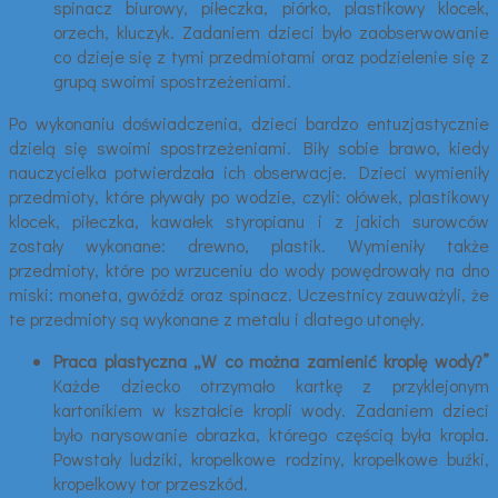
spinacz biurowy, piłeczka, piórko, plastikowy klocek,
orzech, kluczyk. Zadaniem dzieci było zaobserwowanie
co dzieje się z tymi przedmiotami oraz podzielenie się z
grupą swoimi spostrzeżeniami.
Po wykonaniu doświadczenia, dzieci bardzo entuzjastycznie
dzielą się swoimi spostrzeżeniami. Biły sobie brawo, kiedy
nauczycielka potwierdzała ich obserwacje. Dzieci wymieniły
przedmioty, które pływały po wodzie, czyli: ołówek, plastikowy
klocek, piłeczka, kawałek styropianu i z jakich surowców
zostały wykonane: drewno, plastik. Wymieniły także
przedmioty, które po wrzuceniu do wody powędrowały na dno
miski: moneta, gwóźdź oraz spinacz. Uczestnicy zauważyli, że
te przedmioty są wykonane z metalu i dlatego utonęły.
Praca plastyczna „W co można zamienić kroplę wody?”
Każde dziecko otrzymało kartkę z przyklejonym
kartonikiem w kształcie kropli wody. Zadaniem dzieci
było narysowanie obrazka, którego częścią była kropla.
Powstały ludziki, kropelkowe rodziny, kropelkowe buźki,
kropelkowy tor przeszkód.