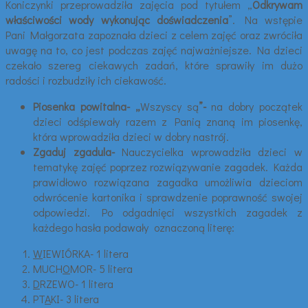
Koniczynki przeprowadziła zajęcia pod tytułem „
Odkrywam
właściwości wody wykonując doświadczenia
”. Na wstępie
Pani Małgorzata zapoznała dzieci z celem zajęć oraz zwróciła
uwagę na to, co jest podczas zajęć najważniejsze. Na dzieci
czekało szereg ciekawych zadań, które sprawiły im dużo
radości i rozbudziły ich ciekawość.
Piosenka powitalna- „
Wszyscy są
”-
na dobry początek
dzieci odśpiewały razem z Panią znaną im piosenkę,
która wprowadziła dzieci w dobry nastrój.
Zgaduj zgadula-
Nauczycielka wprowadziła dzieci w
tematykę zajęć poprzez rozwiązywanie zagadek. Każda
prawidłowo rozwiązana zagadka umożliwia dzieciom
odwrócenie kartonika i sprawdzenie poprawność swojej
odpowiedzi. Po odgadnięci wszystkich zagadek z
każdego hasła podawały oznaczoną literę:
W
IEWIÓRKA- 1 litera
MUCH
O
MOR- 5 litera
D
RZEWO- 1 litera
PT
A
KI- 3 litera