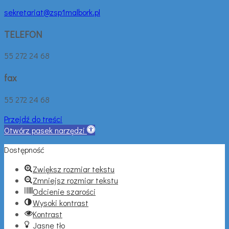
sekretariat@zsp1malbork.pl
TELEFON
55 272 24 68
fax
55 272 24 68
Przejdź do treści
Otwórz pasek narzędzi
Dostępność
Zwiększ rozmiar tekstu
Zmniejsz rozmiar tekstu
Odcienie szarości
Wysoki kontrast
Kontrast
Jasne tło