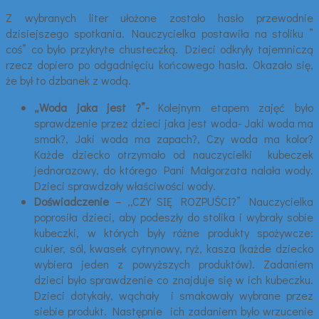
Z wybranych liter ułożone zostało hasło przewodnie
dzisiejszego spotkania. Nauczycielka postawiła na stoliku ”
coś” co było przykryte chusteczką. Dzieci odkryły tajemniczą
rzecz dopiero po odgadnięciu końcowego hasła. Okazało się,
że był to dzbanek z wodą.
„Woda jaka jest ?”-
Kolejnym etapem zajęć było
sprawdzenie przez dzieci jaka jest woda- Jaki woda ma
smak?, Jaki woda ma zapach?, Czy woda ma kolor?
Każde dziecko otrzymało od nauczycielki kubeczek
jednorazowy, do którego Pani Małgorzata nalała wody.
Dzieci sprawdzały właściwości wody.
Doświadczenie
– ,,CZY SIĘ ROZPUŚCI?” Nauczycielka
poprosiła dzieci, aby podeszły do stolika i wybrały sobie
kubeczki, w których były różne produkty spożywcze:
cukier, sól, kwasek cytrynowy, ryż, kasza (każde dziecko
wybiera jeden z powyższych produktów). Zadaniem
dzieci było sprawdzenie co znajduje się w ich kubeczku.
Dzieci dotykały, wąchały i smakowały wybrane przez
siebie produkt. Następnie ich zadaniem było wrzucenie