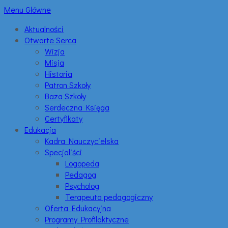
Menu Główne
Aktualności
Otwarte Serca
Wizja
Misja
Historia
Patron Szkoły
Baza Szkoły
Serdeczna Księga
Certyfikaty
Edukacja
Kadra Nauczycielska
Specjaliści
Logopeda
Pedagog
Psycholog
Terapeuta pedagogiczny
Oferta Edukacyjna
Programy Profilaktyczne