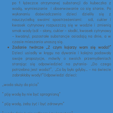
po 1 łyżeczce otrzymanej substancji do kubeczka z
wodą, wymieszanie i obserwowanie co się stanie. Po
wykonaniu doświadczenia dzieci dzieliły się z
nauczycielką swoimi spostrzeżeniami: sól, cukier i
kwasek cytrynowy rozpuszczą się w wodzie i zmienią
smak wody (sól – słony, cukier – słodki, kwasek cytrynowy
– kwaśny), pozostałe substancje osiadają na dnie, a w
czasie mieszania unoszą się.
Zadanie twórcze „Z czym kojarzy wam się woda?”
Dzieci usiadły w kręgu na dywanie i kolejno podawały
swoje propozycje, mówiły o swoich przemyśleniach
starając się odpowiedzieć na pytania- „Do czego
potrzebna jest woda?”,
„Co by było gdyby… – na świecie
zabrakłoby wody?”Odpowiedzi dzieci:
„woda służy do picia”
” piję wodę by nie być spragnioną”
” piję wodę, żeby żyć i być zdrowym”