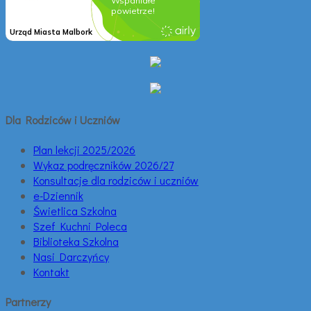
Dla Rodziców i Uczniów
Plan lekcji 2025/2026
Wykaz podręczników 2026/27
Konsultacje dla rodziców i uczniów
e-Dziennik
Świetlica Szkolna
Szef Kuchni Poleca
Biblioteka Szkolna
Nasi Darczyńcy
Kontakt
Partnerzy