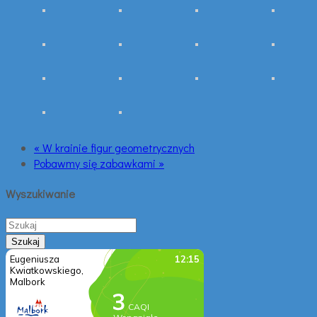
« W krainie figur geometrycznych
Pobawmy się zabawkami »
Wyszukiwanie