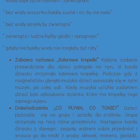
” woda daje życie roślinom i zwierzętom”
” bez wody wszystko byłoby suche i nic by nie rosło”
” bez wody umarły by zwierzęta”
” zwierzęta i ludzie byliby głodni i spragnieni”
” gdyby nie byłoby wody nie mogłyby żyć ryby”
Zabawa ruchowa „Kolorowe kropelki”
Kolejne zadanie
przewidziane dla dzieci polegało na tym, iż każde
dziecko otrzymało kolorowa kropelkę. Podczas gdy z
magnetofonu płynęła muzyka dzieci poruszały się w rytm
muzyki, po całej sali. Kiedy muzyka ucichła zadaniem
dzieci było odszukanie dziecka, które ma kropelkę tego
samego koloru.
Doświadczenie ,,CO PŁYWA, CO TONIE?”
Dzieci
podzieliły się na grupy i usiadły do stolików. Grupa
otrzymały na tacy różne przedmioty. Następnie każde
dziecko z danego zespołu wybiera sobie przedmiot i
wrzuca go do miski z wodą: ołówek, moneta, gwóźdź,