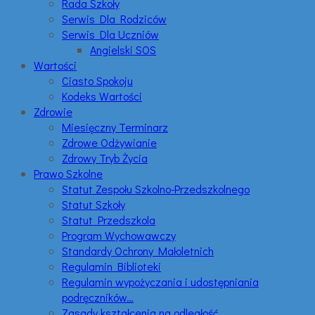
Rada Szkoły
Serwis Dla Rodziców
Serwis Dla Uczniów
Angielski SOS
Wartości
Ciasto Spokoju
Kodeks Wartości
Zdrowie
Miesięczny Terminarz
Zdrowe Odżywianie
Zdrowy Tryb Życia
Prawo Szkolne
Statut Zespołu Szkolno-Przedszkolnego
Statut Szkoły
Statut Przedszkola
Program Wychowawczy
Standardy Ochrony Małoletnich
Regulamin Biblioteki
Regulamin wypożyczania i udostępniania
podręczników…
Zasady kształcenia na odległość