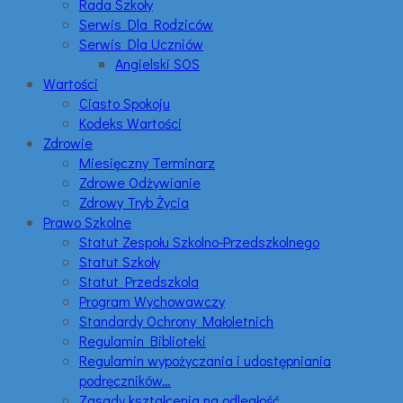
Rada Szkoły
Serwis Dla Rodziców
Serwis Dla Uczniów
Angielski SOS
Wartości
Ciasto Spokoju
Kodeks Wartości
Zdrowie
Miesięczny Terminarz
Zdrowe Odżywianie
Zdrowy Tryb Życia
Prawo Szkolne
Statut Zespołu Szkolno-Przedszkolnego
Statut Szkoły
Statut Przedszkola
Program Wychowawczy
Standardy Ochrony Małoletnich
Regulamin Biblioteki
Regulamin wypożyczania i udostępniania
podręczników…
Zasady kształcenia na odległość