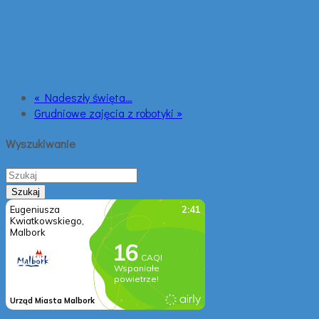
« Nadeszły święta…
Grudniowe zajęcia z robotyki »
Wyszukiwanie