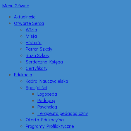
Menu Główne
Aktualności
Otwarte Serca
Wizja
Misja
Historia
Patron Szkoły
Baza Szkoły
Serdeczna Księga
Certyfikaty
Edukacja
Kadra Nauczycielska
Specjaliści
Logopeda
Pedagog
Psycholog
Terapeuta pedagogiczny
Oferta Edukacyjna
Programy Profilaktyczne