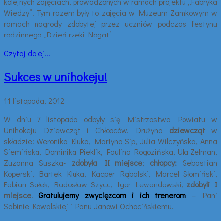
kolejnych zajęciach, prowadzonych w ramach projektu „Fabryka
Wiedzy”. Tym razem były to zajęcia w Muzeum Zamkowym w
ramach nagrody zdobytej przez uczniów podczas festynu
rodzinnego „Dzień rzeki Nogat”.
Czytaj dalej...
Sukces w unihokeju!
11 listopada, 2012
W dniu 7 listopada odbyły się Mistrzostwa Powiatu w
Unihokeju Dziewcząt i Chłopców. Drużyna
dziewcząt
w
składzie: Weronika Kluka, Martyna Sip, Julia Wilczyńska, Anna
Siemińska, Dominika Pieklik, Paulina Rogozińska, Ula Zelman,
Zuzanna Suszka-
zdobyła II miejsce
;
chłopcy:
Sebastian
Koperski, Bartek Kluka, Kacper Rąbalski, Marcel Słomiński,
Fabian Sałek, Radosław Szyca, Igor Lewandowski,
zdobyli I
miejsce
.
Gratulujemy zwycięzcom i ich trenerom
– Pani
Sabinie Kowalskiej i Panu Janowi Ochocińskiemu.