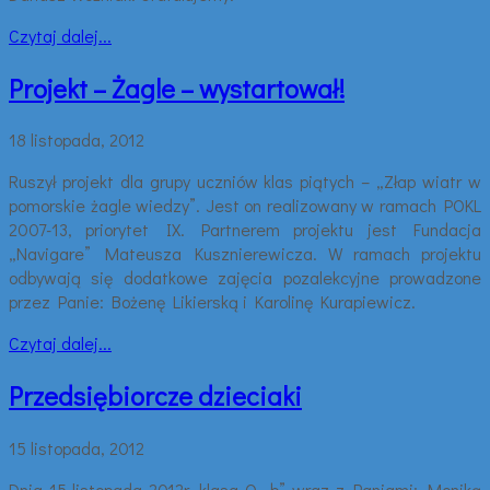
Czytaj dalej...
Projekt – Żagle – wystartował!
18 listopada, 2012
Ruszył projekt dla grupy uczniów klas piątych – „Złap wiatr w
pomorskie żagle wiedzy”. Jest on realizowany w ramach POKL
2007-13, priorytet IX. Partnerem projektu jest Fundacja
„Navigare” Mateusza Kusznierewicza. W ramach projektu
odbywają się dodatkowe zajęcia pozalekcyjne prowadzone
przez Panie: Bożenę Likierską i Karolinę Kurapiewicz.
Czytaj dalej...
Przedsiębiorcze dzieciaki
15 listopada, 2012
Dnia 15 listopada 2012r. klasa O „b” wraz z Paniami: Moniką