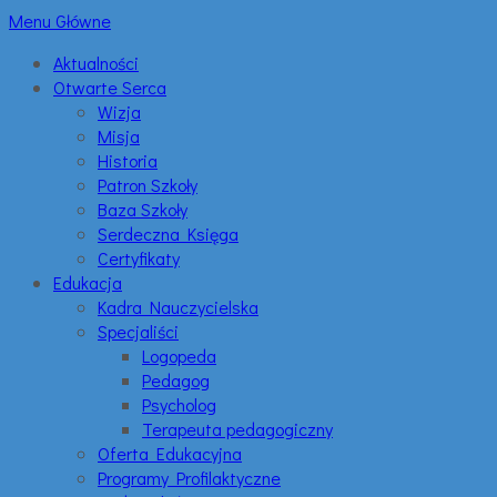
Menu Główne
Aktualności
Otwarte Serca
Wizja
Misja
Historia
Patron Szkoły
Baza Szkoły
Serdeczna Księga
Certyfikaty
Edukacja
Kadra Nauczycielska
Specjaliści
Logopeda
Pedagog
Psycholog
Terapeuta pedagogiczny
Oferta Edukacyjna
Programy Profilaktyczne