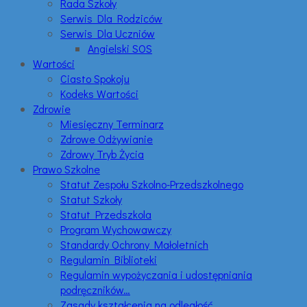
Rada Szkoły
Serwis Dla Rodziców
Serwis Dla Uczniów
Angielski SOS
Wartości
Ciasto Spokoju
Kodeks Wartości
Zdrowie
Miesięczny Terminarz
Zdrowe Odżywianie
Zdrowy Tryb Życia
Prawo Szkolne
Statut Zespołu Szkolno-Przedszkolnego
Statut Szkoły
Statut Przedszkola
Program Wychowawczy
Standardy Ochrony Małoletnich
Regulamin Biblioteki
Regulamin wypożyczania i udostępniania
podręczników…
Zasady kształcenia na odległość