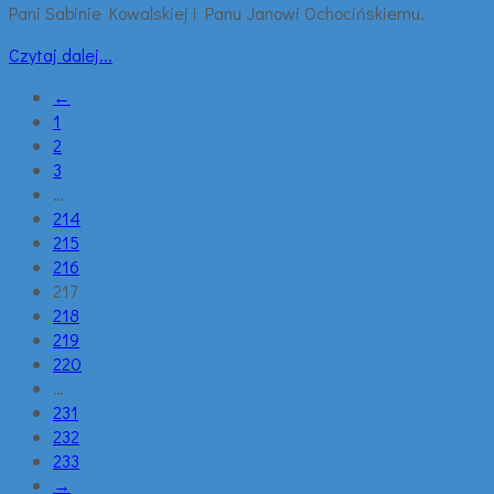
Pani Sabinie Kowalskiej i Panu Janowi Ochocińskiemu.
Czytaj dalej...
←
1
2
3
…
214
215
216
217
218
219
220
…
231
232
233
→