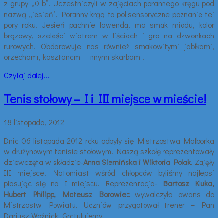
z grupy „0 b”. Uczestniczyli w zajęciach porannego kręgu pod
nazwą „jesień”. Poranny krąg to polisensoryczne poznanie tej
pory roku. Jesień pachnie lawendą, ma smak miodu, kolor
brązowy, szeleści wiatrem w liściach i gra na dzwonkach
rurowych. Obdarowuje nas również smakowitymi jabłkami,
orzechami, kasztanami i innymi skarbami.
Czytaj dalej...
Tenis stołowy – I i III miejsce w mieście!
18 listopada, 2012
Dnia 06 listopada 2012 roku odbyły się Mistrzostwa Malborka
w drużynowym tenisie stołowym. Naszą szkołę reprezentowały
dziewczęta w składzie-
Anna Siemińska i Wiktoria Polak
. Zajęły
III miejsce. Natomiast wśród chłopców byliśmy najlepsi
plasując się na I miejscu. Reprezentacja-
Bartosz Kluka,
Hubert Philipp, Mateusz Borowiec
wywalczyła awans do
Mistrzostw Powiatu. Uczniów przygotował trener – Pan
Dariusz Woźniak. Gratulujemy!