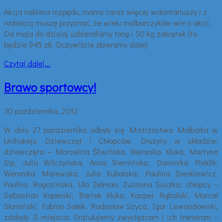
Akcja nabiera rozpędu, mamy coraz więcej wolontariuszy i z
radością muszę przyznać, że wielu malborczyków wie o akcji.
Od maja do dzisiaj uzbieraliśmy tonę i 50 kg zakrętek (to
będzie 945 zł). Oczywiście zbieramy dalej!
Czytaj dalej...
Brawo sportowcy!
30 października, 2012
W dniu 27 października odbyły się Mistrzostwa Malborka w
Unihokeju Dziewcząt i Chłopców. Drużyny w składzie:
dziewczęta – Marcelina Śliwińska, Weronika Kluka, Martyna
Sip, Julia Wilczyńska, Anna Siemińska, Dominika Pieklik,
Weronika Majewska, Julia Kubalska, Paulina Sienkiewicz,
Paulina Rogozińska, Ula Zelman, Zuzanna Suszka; chłopcy –
Sebastian Koperski, Bartek Kluka, Kacper Rąbalski, Marcel
Słomiński, Fabian Sałek, Radosław Szyca, Igor Lewandowski,
zdobyły II miejsca. Gratulujemy zwycięzcom i ich trenerom –