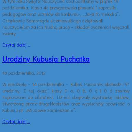
W tym roku Święto Nauczycieli obchodziliśmy w piątek 19
października. Klasa 4c przygotowała piosenki i zaprosiła
pedagogów oraz uczniów do konkursu-, „Jaka to melodia”.
Członkowie Samorządu Uczniowskiego dziękowali
nauczycielom za ich trudną pracę – składali życzenia i wręczali
kwiaty.
Czytaj dalej...
Urodziny Kubusia Puchatka
18 października, 2012
W niedzielę – 14 października – Kubuś Puchatek obchodził 91
urodziny. Z tej okazji klasy 0 a, 0 b, 0 c i 0 d zostały
zaproszone do biblioteki. Dzieci obejrzały wystawkę misiów,
stworzoną przez drugoklasistów oraz wysłuchały opowieści o
Kubusiu pt. „Miodowe zamieszanie”.
Czytaj dalej...