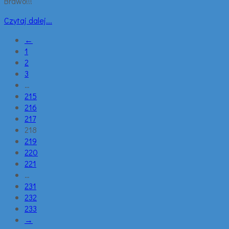
Brawo!!!
Czytaj dalej...
←
1
2
3
…
215
216
217
218
219
220
221
…
231
232
233
→