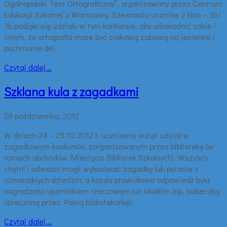
Ogólnopolski Test Ortograficzny”, organizowany przez Centrum
Edukacji Szkolnej z Warszawy. Szesnastu uczniów z klas – 2b i
3b podjęło się udziału w tym konkursie, aby udowodnić sobie i
innym, że ortografia może być ciekawą zabawą na jesienne i
pochmurne dni.
Czytaj dalej...
Szklana kula z zagadkami
28 października, 2012
W dniach 24 – 25.10.2012 r. uczniowie wzięli udział w
zagadkowym konkursie, zorganizowanym przez bibliotekę (w
ramach obchodów Miesiąca Bibliotek Szkolnych). Wszyscy
chętni i odważni mogli wylosować zagadkę lub pytanie z
różnorodnych dziedzin, a każda prawidłowa odpowiedź była
nagrodzona upominkiem rzeczowym lub słodkim (np. babeczką
upieczoną przez Panią bibliotekarkę).
Czytaj dalej...