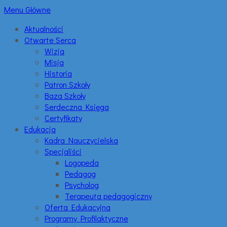
Menu Główne
Aktualności
Otwarte Serca
Wizja
Misja
Historia
Patron Szkoły
Baza Szkoły
Serdeczna Księga
Certyfikaty
Edukacja
Kadra Nauczycielska
Specjaliści
Logopeda
Pedagog
Psycholog
Terapeuta pedagogiczny
Oferta Edukacyjna
Programy Profilaktyczne