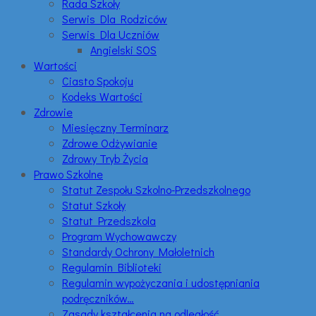
Rada Szkoły
Serwis Dla Rodziców
Serwis Dla Uczniów
Angielski SOS
Wartości
Ciasto Spokoju
Kodeks Wartości
Zdrowie
Miesięczny Terminarz
Zdrowe Odżywianie
Zdrowy Tryb Życia
Prawo Szkolne
Statut Zespołu Szkolno-Przedszkolnego
Statut Szkoły
Statut Przedszkola
Program Wychowawczy
Standardy Ochrony Małoletnich
Regulamin Biblioteki
Regulamin wypożyczania i udostępniania
podręczników…
Zasady kształcenia na odległość